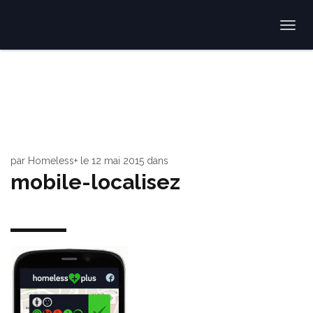
Togg
navi
par
Homeless+
le
12 mai 2015
dans
mobile-localisez