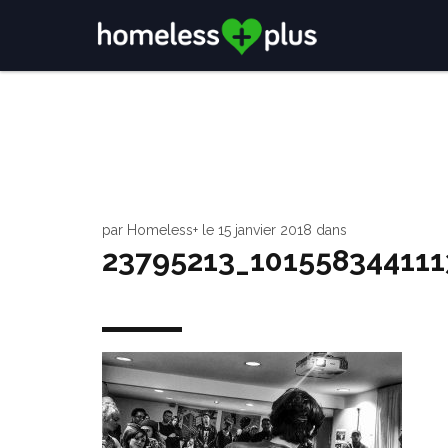
par
Homeless+
le
15 janvier 2018
dans
23795213_10155834411