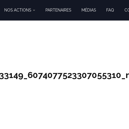
NOS ACTIONS
PARTENAIRES
MÉDIAS
FAQ
C
133149_6074077523307055310_